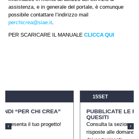
assistenza, e in generale del portale, è comunque
possibile contattare l’indirizzo mail
perchicrea@siae.it
.
PER SCARICARE IL MANUALE
CLICCA QUI
15
SET
CREA”
PUBBLICATE LE RISPOSTE AI PRIMI
QUESITI
ogetto!
Consulta la sezione FAQ per trovare le
risposte alle domande più frequenti formul