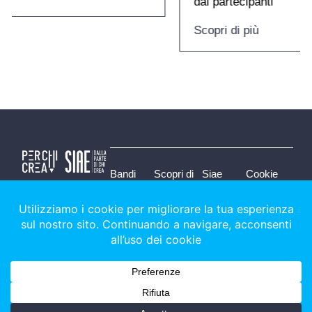
dai partecipanti
Scopri di più
Bandi
Scopri di
Siae
Cookie
Graduatorie
più
trasparente
policy
Faq
Archivio
Privacy
Assistenza
News
policy
Società italiana degli Autori ed Editori - 2025 © tutti i diritti riservati • viale
della letteratura, 30 • 00144 Rome (Italy) • perchicrea@siae.it • CF/CCIA