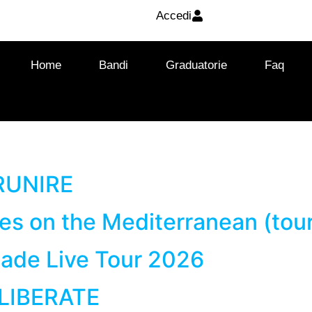
Accedi
Home
Bandi
Graduatorie
Faq
RUNIRE
ges on the Mediterranean (tour
lade Live Tour 2026
 LIBERATE