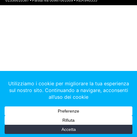
01336610587 • Partita iva 00987061009 • REA 840555