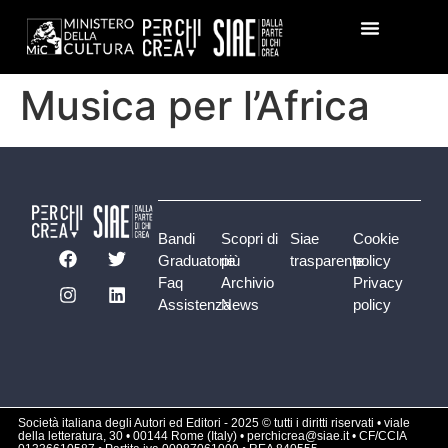
Musica per l’Africa
Bandi
Scopri di
Siae
Cookie
Graduatorie
più
trasparente
policy
Faq
Archivio
Privacy
Assistenza
News
policy
Società italiana degli Autori ed Editori - 2025 © tutti i diritti riservati • viale
della letteratura, 30 • 00144 Rome (Italy) • perchicrea@siae.it • CF/CCIA