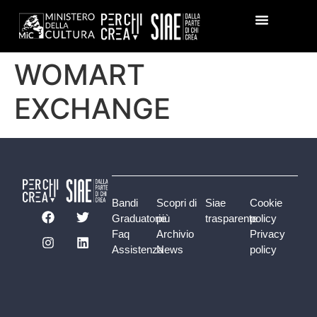
WOMART
EXCHANGE
Bandi
Scopri di
Siae
Cookie
Graduatorie
più
trasparente
policy
Faq
Archivio
Privacy
Assistenza
News
policy