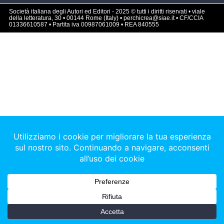
Società italiana degli Autori ed Editori - 2025 © tutti i diritti riservati • viale
della letteratura, 30 • 00144 Rome (Italy) • perchicrea@siae.it • CF/CCIA
01336610587 • Partita iva 00987061009 • REA 840555