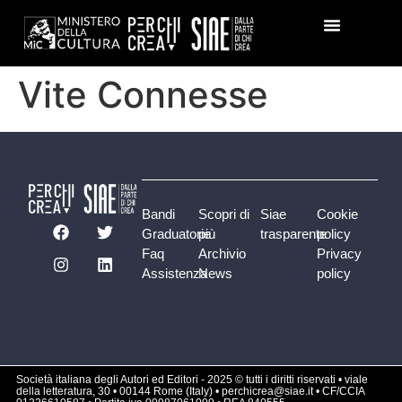
Vite Connesse
Bandi
Scopri di
Siae
Cookie
Graduatorie
più
trasparente
policy
Faq
Archivio
Privacy
Assistenza
News
policy
Società italiana degli Autori ed Editori - 2025 © tutti i diritti riservati • viale
della letteratura, 30 • 00144 Rome (Italy) • perchicrea@siae.it • CF/CCIA