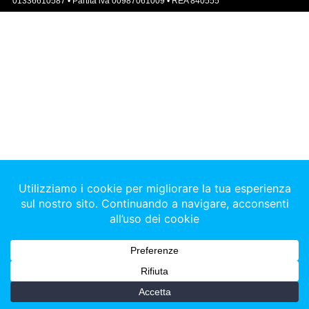
01336610587 • Partita iva 00987061009 • REA 840555