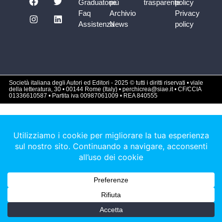
Graduatorie
più
trasparente
policy
Faq
Archivio
Privacy
Assistenza
News
policy
Società italiana degli Autori ed Editori - 2025 © tutti i diritti riservati • viale
della letteratura, 30 • 00144 Rome (Italy) • perchicrea@siae.it • CF/CCIA
01336610587 • Partita iva 00987061009 • REA 840555