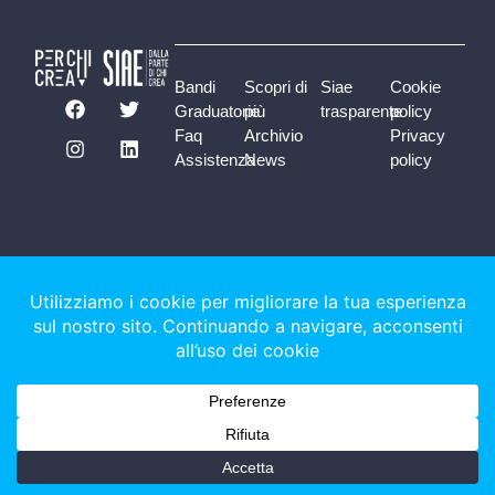
Bandi
Scopri di
Siae
Cookie
Graduatorie
più
trasparente
policy
Faq
Archivio
Privacy
Assistenza
News
policy
Società italiana degli Autori ed Editori - 2025 © tutti i diritti riservati • viale
della letteratura, 30 • 00144 Rome (Italy) • perchicrea@siae.it • CF/CCIA
01336610587 • Partita iva 00987061009 • REA 840555