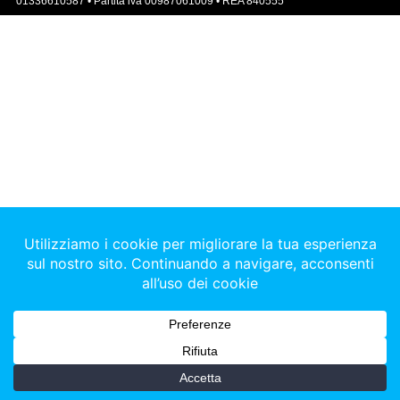
01336610587 • Partita iva 00987061009 • REA 840555