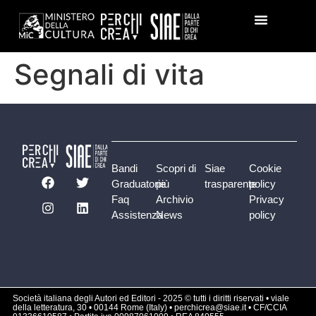
Segnali di vita
Bandi
Scopri di
Siae
Cookie
Graduatorie
più
trasparente
policy
Faq
Archivio
Privacy
Assistenza
News
policy
Società italiana degli Autori ed Editori - 2025 © tutti i diritti riservati • viale
della letteratura, 30 • 00144 Rome (Italy) • perchicrea@siae.it • CF/CCIA