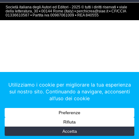
Società italiana degli Autori ed Editori - 2025 © tutti i diritti riservati • viale
della letteratura, 30 • 00144 Rome (Italy) • perchicrea@siae.it • CF/CCIA
01336610587 • Partita iva 00987061009 • REA 840555