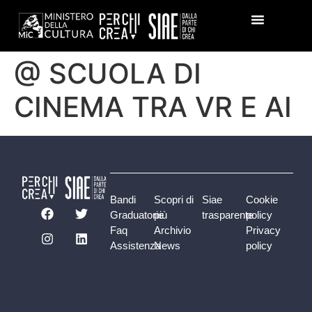
@ SCUOLA DI
CINEMA TRA VR E AI
Bandi
Scopri di
Siae
Cookie
Graduatorie
più
trasparente
policy
Faq
Archivio
Privacy
Assistenza
News
policy