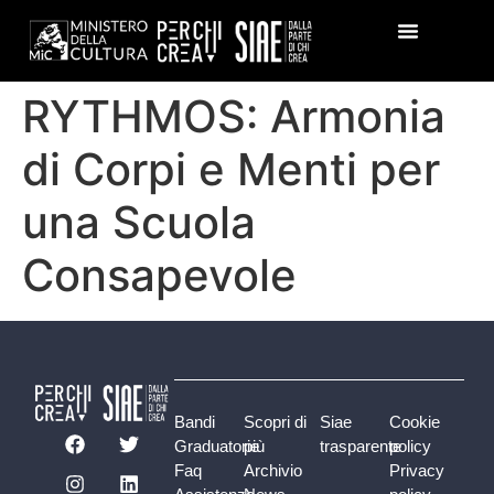
RYTHMOS: Armonia
di Corpi e Menti per
una Scuola
Consapevole
Bandi
Scopri di
Siae
Cookie
Graduatorie
più
trasparente
policy
Faq
Archivio
Privacy