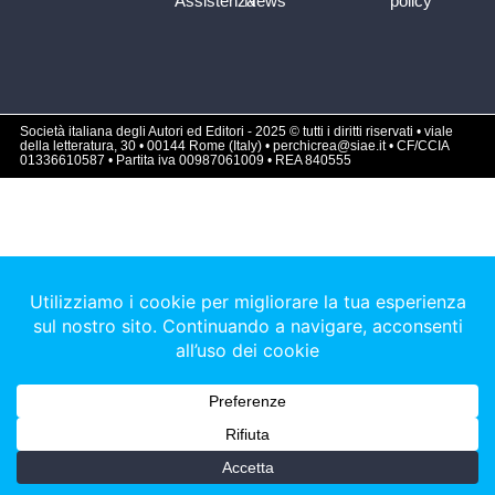
Assistenza
News
policy
Società italiana degli Autori ed Editori - 2025 © tutti i diritti riservati • viale
della letteratura, 30 • 00144 Rome (Italy) • perchicrea@siae.it • CF/CCIA
01336610587 • Partita iva 00987061009 • REA 840555