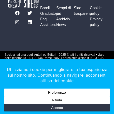
Bandi
Scopri di
Siae
Cookie
Graduatorie
più
trasparente
policy
Faq
Archivio
Privacy
Assistenza
News
policy
Società italiana degli Autori ed Editori - 2025 © tutti i diritti riservati • viale
della letteratura, 30 • 00144 Rome (Italy) • perchicrea@siae.it • CF/CCIA
01336610587 • Partita iva 00987061009 • REA 840555