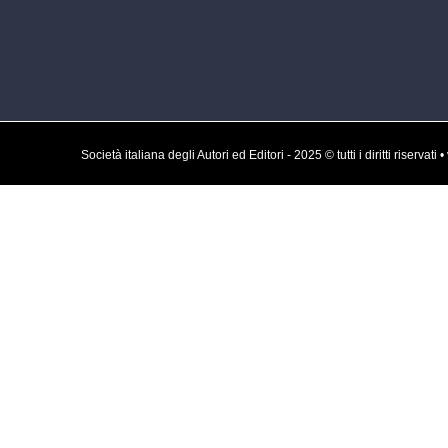
Società italiana degli Autori ed Editori - 2025 © tutti i diritti rise