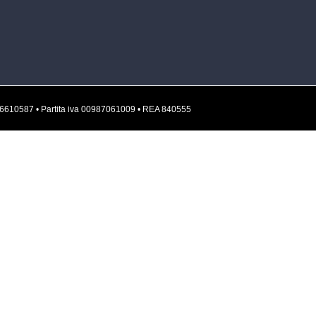
A 01336610587 • Partita iva 00987061009 • REA 840555