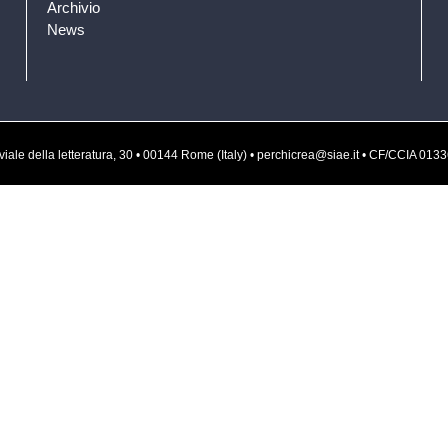
Archivio
News
rvati • viale della letteratura, 30 • 00144 Rome (Italy) • perchicrea@siae.it • CF/CCI