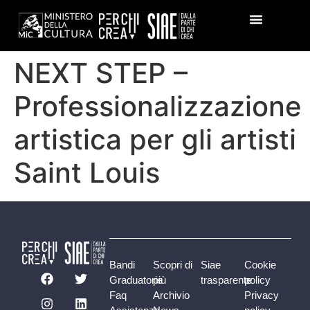
NEXT STEP –
Professionalizzazione
artistica per gli artisti
Saint Louis
Bandi
Scopri di
Siae
Cookie
Graduatorie
più
trasparente
policy
Faq
Archivio
Privacy