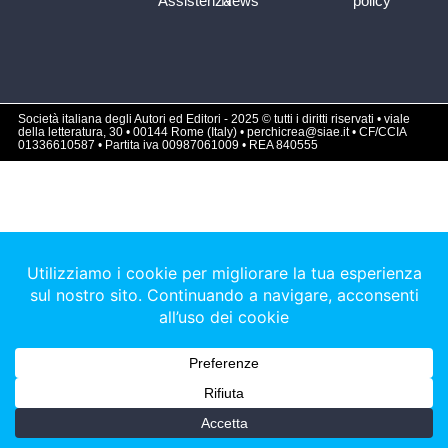
Assistenza
News
policy
Società italiana degli Autori ed Editori - 2025 © tutti i diritti riservati • viale
della letteratura, 30 • 00144 Rome (Italy) • perchicrea@siae.it • CF/CCIA
01336610587 • Partita iva 00987061009 • REA 840555