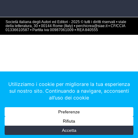
Società italiana degli Autori ed Editori - 2025 © tutti i diritti riservati • viale
della letteratura, 30 • 00144 Rome (Italy) • perchicrea@siae.it • CF/CCIA
01336610587 • Partita iva 00987061009 • REA 840555