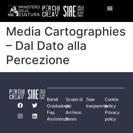
Media Cartographies
– Dal Dato alla
Percezione
Bandi
Scopri di
Siae
Cookie
Graduatorie
più
trasparente
policy
Faq
Archivio
Privacy
Assistenza
News
policy