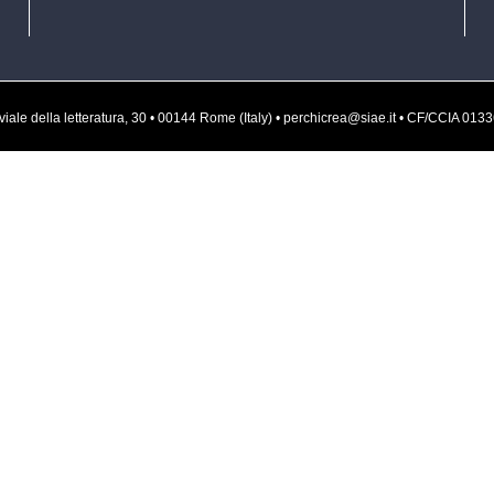
rvati • viale della letteratura, 30 • 00144 Rome (Italy) • perchicrea@siae.it • CF/CCI