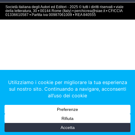
Società italiana degli Autori ed Editori - 2025 © tutti i diritti riservati • viale
della letteratura, 30 • 00144 Rome (Italy) • perchicrea@siae.it • CF/CCIA
01336610587 • Partita iva 00987061009 • REA 840555