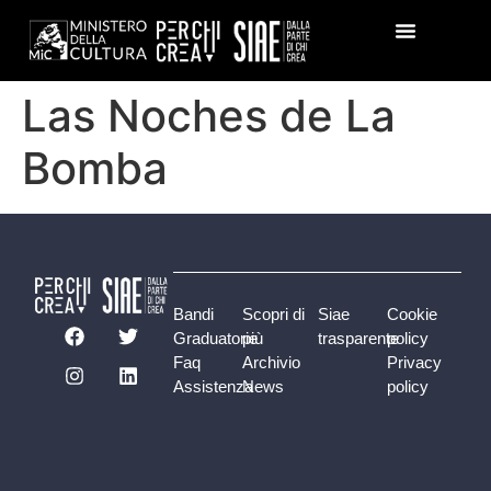
Las Noches de La
Bomba
Bandi
Scopri di
Siae
Cookie
Graduatorie
più
trasparente
policy
Faq
Archivio
Privacy
Assistenza
News
policy