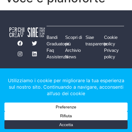
Bandi
Scopri di
Siae
Cookie
Graduatorie
più
trasparente
policy
Faq
Archivio
Privacy
Assistenza
News
policy
Società italiana degli Autori ed Editori - 2025 © tutti i diritti riservati • viale
della letteratura, 30 • 00144 Rome (Italy) • perchicrea@siae.it • CF/CCIA
01336610587 • Partita iva 00987061009 • REA 840555