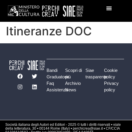
Itineranze DOC
Bandi
Scopri di
Siae
Cookie
Graduatorie
più
trasparente
policy
Faq
Archivio
Privacy
Assistenza
News
policy
Società italiana degli Autori ed Editori - 2025 © tutti i diritti riservati • viale
della letteratura, 30 • 00144 Rome (Italy) • perchicrea@siae.it • CF/CCIA