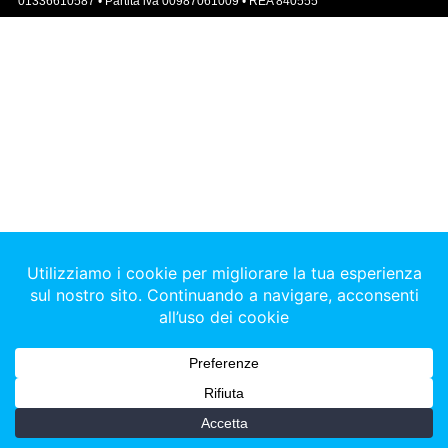
01336610587 • Partita iva 00987061009 • REA 840555