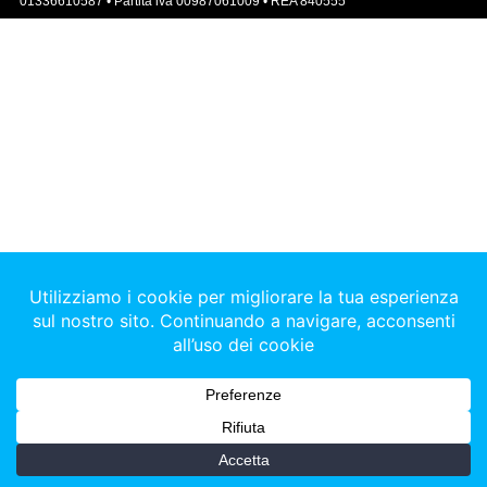
01336610587 • Partita iva 00987061009 • REA 840555