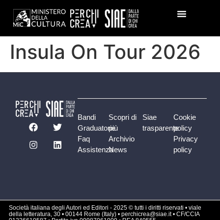
Insula On Tour 2026
Bandi
Scopri di
Siae
Cookie
Graduatorie
più
trasparente
policy
Faq
Archivio
Privacy
Assistenza
News
policy
Società italiana degli Autori ed Editori - 2025 © tutti i diritti riservati • viale
della letteratura, 30 • 00144 Rome (Italy) • perchicrea@siae.it • CF/CCIA