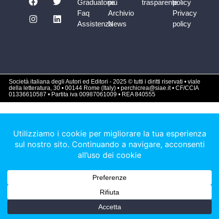
Graduatorie
più
trasparente
policy
Faq
Archivio
Privacy
Assistenza
News
policy
Società italiana degli Autori ed Editori - 2025 © tutti i diritti riservati • viale
della letteratura, 30 • 00144 Rome (Italy) • perchicrea@siae.it • CF/CCIA
01336610587 • Partita iva 00987061009 • REA 840555