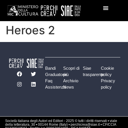
Heroes 2
Bandi
Scopri di
Siae
Cookie
Graduatorie
più
trasparente
policy
Faq
Archivio
Privacy
Assistenza
News
policy
Società italiana degli Autori ed Editori - 2025 © tutti i diritti riservati • viale
della letteratura, 30 • 00144 Rome (Italy) • perchicrea@siae.it • CF/CCIA