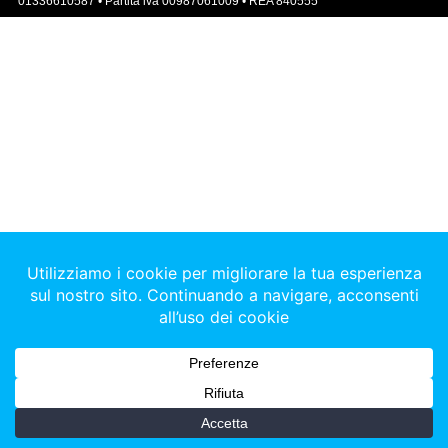
01336610587 • Partita iva 00987061009 • REA 840555