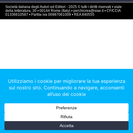
Società italiana degli Autori ed Editori - 2025 © tutti i diritti riservati • viale
della letteratura, 30 • 00144 Rome (Italy) • perchicrea@siae.it • CF/CCIA
01336610587 • Partita iva 00987061009 • REA 840555