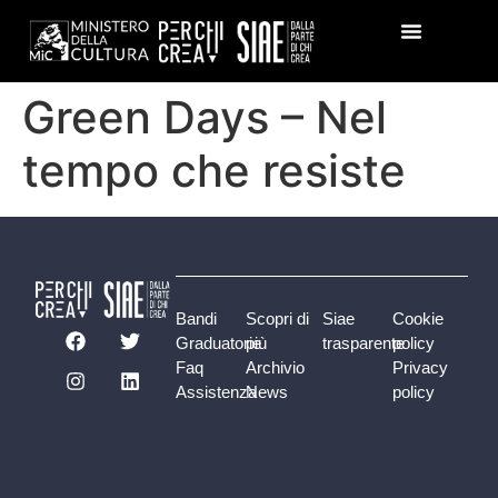
Green Days – Nel
tempo che resiste
Bandi
Scopri di
Siae
Cookie
Graduatorie
più
trasparente
policy
Faq
Archivio
Privacy
Assistenza
News
policy