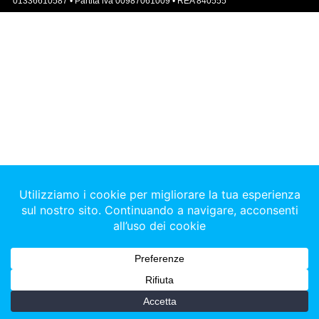
01336610587 • Partita iva 00987061009 • REA 840555