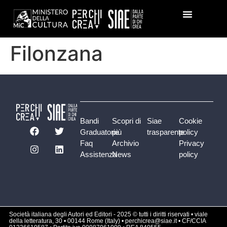
Filonzana
Bandi
Scopri di
Siae
Cookie
Graduatorie
più
trasparente
policy
Faq
Archivio
Privacy
Assistenza
News
policy
Società italiana degli Autori ed Editori - 2025 © tutti i diritti riservati • viale
della letteratura, 30 • 00144 Rome (Italy) • perchicrea@siae.it • CF/CCIA