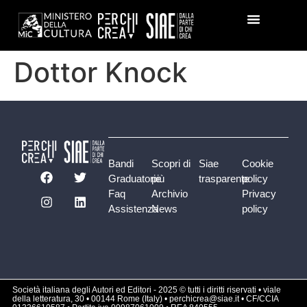
Dottor Knock
Bandi
Scopri di
Siae
Cookie
Graduatorie
più
trasparente
policy
Faq
Archivio
Privacy
Assistenza
News
policy
Società italiana degli Autori ed Editori - 2025 © tutti i diritti riservati • viale
della letteratura, 30 • 00144 Rome (Italy) • perchicrea@siae.it • CF/CCIA