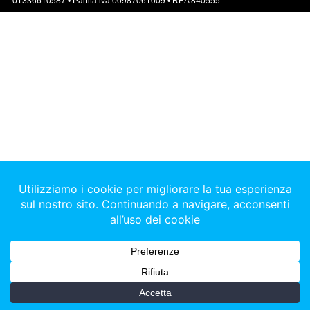
01336610587 • Partita iva 00987061009 • REA 840555