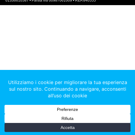
01336610587 • Partita iva 00987061009 • REA 840555