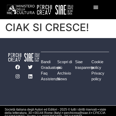
CIAK SI CRESCE!
Bandi
Scopri di
Siae
Cookie
Graduatorie
più
trasparente
policy
Faq
Archivio
Privacy
Assistenza
News
policy
Società italiana degli Autori ed Editori - 2025 © tutti i diritti riservati • viale
della letteratura, 30 • 00144 Rome (Italy) • perchicrea@siae.it • CF/CCIA