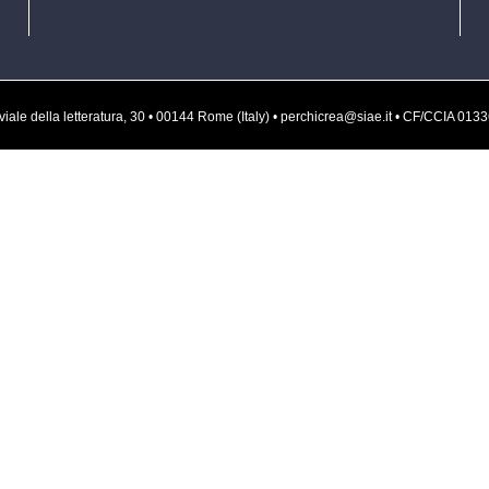
rvati • viale della letteratura, 30 • 00144 Rome (Italy) • perchicrea@siae.it • CF/CCI