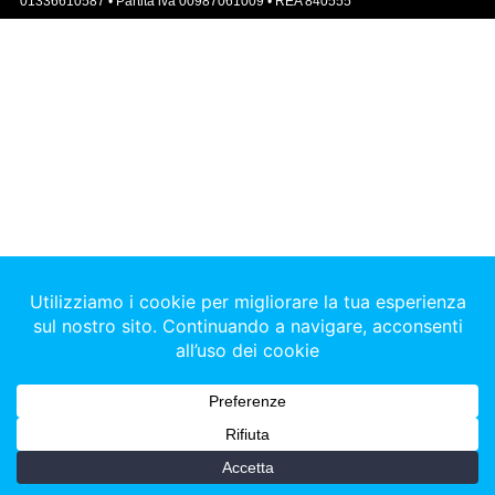
01336610587 • Partita iva 00987061009 • REA 840555