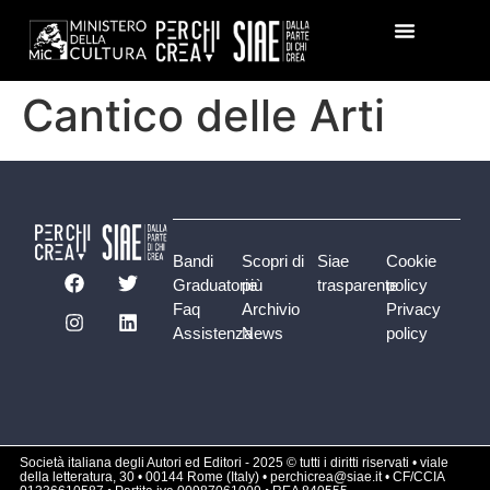
Cantico delle Arti
Bandi
Scopri di
Siae
Cookie
Graduatorie
più
trasparente
policy
Faq
Archivio
Privacy
Assistenza
News
policy
Società italiana degli Autori ed Editori - 2025 © tutti i diritti riservati • viale
della letteratura, 30 • 00144 Rome (Italy) • perchicrea@siae.it • CF/CCIA