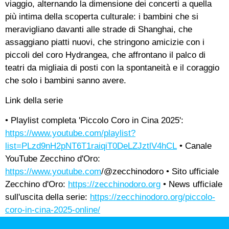
viaggio, alternando la dimensione dei concerti a quella
più intima della scoperta culturale: i bambini che si
meravigliano davanti alle strade di Shanghai, che
assaggiano piatti nuovi, che stringono amicizie con i
piccoli del coro Hydrangea, che affrontano il palco di
teatri da migliaia di posti con la spontaneità e il coraggio
che solo i bambini sanno avere.
Link della serie
• Playlist completa 'Piccolo Coro in Cina 2025':
https://www.youtube.com/playlist?
list=PLzd9nH2pNT6T1raiqiT0DeLZJztlV4hCL
• Canale
YouTube Zecchino d'Oro:
https://www.youtube.com
/@zecchinodoro • Sito ufficiale
Zecchino d'Oro:
https://zecchinodoro.org
• News ufficiale
sull'uscita della serie:
https://zecchinodoro.org/piccolo-
coro-in-cina-2025-online/