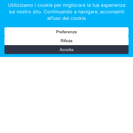
4. Le emozioni dei bambini del Piccolo Coro
Partire per la Cina quando hai tra i 4 e i 12 anni è
un'avventura che pochi possono vantare. Per i bambini
del Piccolo Coro dell'Antoniano, questo viaggio non è
solo un tour musicale: è un'esperienza di vita che lascia
un segno indelebile, che amplia gli orizzonti, che insegna
cosa significa essere ascoltati, ammirati e amati da un
pubblico lontano migliaia di chilometri.
Come racconta la serie web, l'emozione dei bambini è
visibile fin dal primo istante: gli occhi spalancati davanti
ai grattacieli di Shanghai, la soddisfazione di vedere una
sala da quasi duemila posti riempirsi di famiglie pronte
ad ascoltare le loro voci. C’è la tensione del backstage,
le risate durante le prove, il calore dei genitori presenti e
dello staff dell'Antoniano che li accompagna passo dopo
passo in ogni momento del viaggio.
Particolarmente toccanti sono i momenti condivisi con il